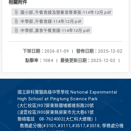
相關附件
國小部_午餐食譜及營養宣導單張-114年12月.pdf
中學部_午餐食譜-114年12月.pdf
中學部_素食午餐食譜-114年12月.pdf
下架日期：
2026-01-09
|
發佈日期：
2025-12-02
點擊率：
1084
|
最後更新日期：
2025-12-02
|
國立屏科實驗高級中等學校 National Experimental
High School at Pingtung Science Park
(大仁校區)907屏東縣鹽埔鄉維新路20號
(凌雲校區)900屏東縣屏東市光大巷61號
聯絡電話
08-7624002(大仁科大總機)
|
教務處分機(#3101,#3111,#3517,#3518; 學務處分機