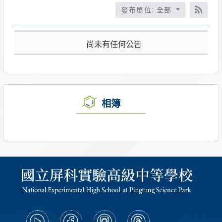
標
發布單位: 全部
RSS
題、
關
尚未有任何公告
鍵
字
後
按
下
Enter
相簿
查
詢