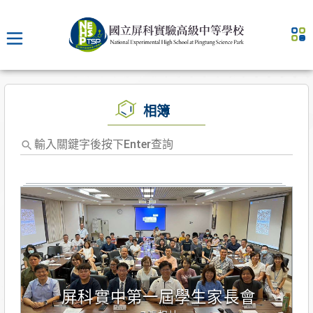
相簿
輸
入
關
鍵
字
後
按
下
Enter
查
屏科實中第一屆學生家長會
詢，