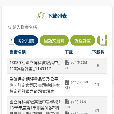
下載列表
輸
入
檔
考試相關
國語文競賽
課程計畫
高中輔
案
名
檔案名稱
下載
下載數
稱
130307_國立屏科實驗高中_
pdf (5.26M
19
B)
113課程計畫_1140117
為確保定期評量品質及公平
pdf (193.53
11
性，訂定命題及審題機制-本
KB)
校定期評量之命題審題表
國立屏科實驗高級中等學校1
pdf (138.01
KB)
13學年度第1學期第3段考科
31
pdf (78.71K