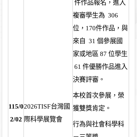
件作品報名，進入
複審學生為
306
位，
170
件作品，與
來自
31
個參展國
家或地區
87
位學生
61
件優勝作品進入
決賽評審。
本校首次參展，榮
115/0
2026TISF
台灣國
獲雙獎肯定。
2/02
際科學展覽會
行為與社會科學科