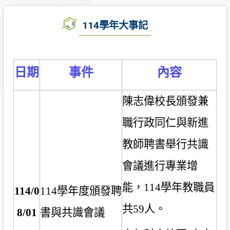
114學年大事記
日期
事件
內容
陳志偉校長頒發兼
職行政同仁與新進
教師聘書舉行共識
會議進行專業增
能，
114
學年教職員
114/0
114
學年度頒發聘
共
59
人。
8/01
書與共識會議