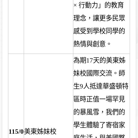
×
行動力」的教育
理念，讓更多民眾
感受到學校同學的
熱情與創意。
為期
17
天的美東姊
妹校國際交流。師
生
9
人抵達華盛頓特
區時正值一場罕見
的暴風雪，我們的
學生體驗了寄宿家
115/0
美東姊妹校