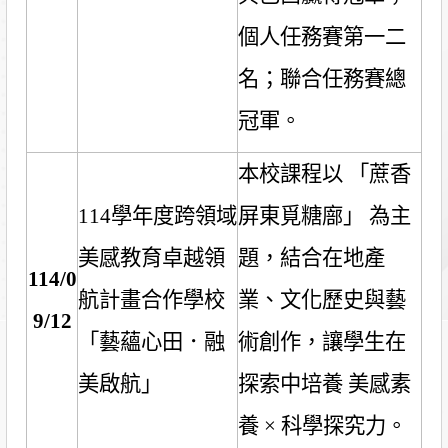
個人任務賽第一二
名；聯合任務賽總
冠軍。
本校課程以 「蔗香
114
學年度跨領域
屏東覓糖廍」 為主
美感教育卓越領
題，結合在地產
114/0
航計畫合作學校
業、文化歷史與藝
9/12
「藝蘊心田．融
術創作，讓學生在
美啟航」
探索中培養 美感素
養
×
科學探究力。