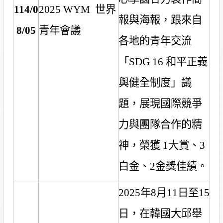
114/0
2025
WYM
世界
報與海報，跟來自
8/05
青年會議
各地的青年交流
「
SDG 16
和平正義
與健全制度」議
題，展現國際競爭
力與團隊合作的精
神，榮獲
1
大賞、
3
白金、
2
金獎佳績。
2025
年
8
月
11
日至
15
日，在韓國大邱舉