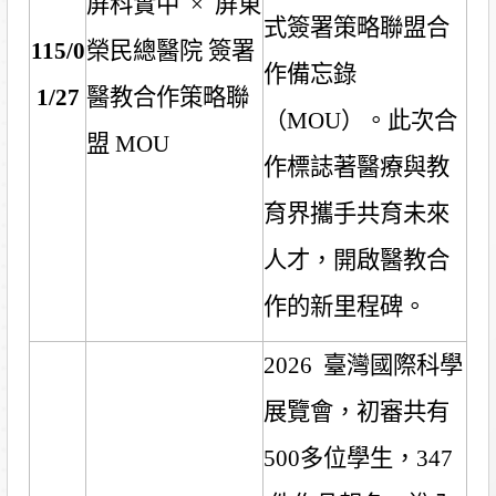
屏科實中
×
屏東
式簽署策略聯盟合
115/0
榮民總醫院 簽署
作備忘錄
1/27
醫教合作策略聯
（
MOU
）。此次合
盟
MOU
作標誌著醫療與教
育界攜手共育未來
人才，開啟醫教合
作的新里程碑。
2026
臺灣國際科學
展覽會，初審共有
500
多位學生，
347