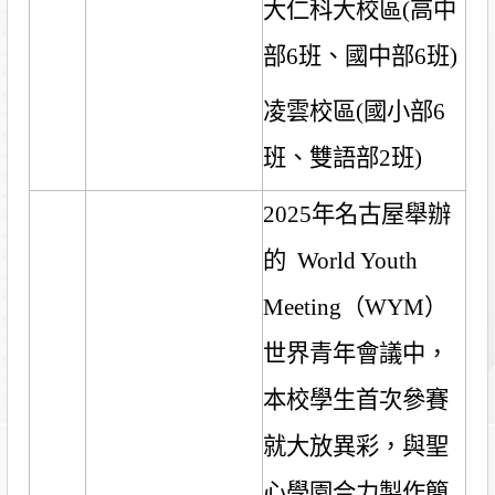
大仁科大校區
(
高中
部
6
班、國中部
6
班
)
凌雲校區
(
國小部
6
班、雙語部
2
班
)
2025
年名古屋舉辦
的
World Youth
Meeting
（
WYM
）
世界青年會議中，
本校學生首次參賽
就大放異彩，與聖
心學園合力製作簡