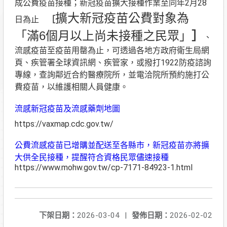
成公費疫苗接種；新冠疫苗擴大接種作業至同年2月28
擴大新冠疫苗公費對象為
日為止
［
「滿6個月以上尚未接種之民眾」
］
、
流感疫苗至疫苗用罄為止，可透過各地方政府衛生局網
頁、疾管署全球資訊網、疾管家，或撥打1922防疫諮詢
專線，查詢鄰近合約醫療院所，並電洽院所預約施打公
費疫苗，以維護相關人員健康。
流感新冠疫苗及流感藥劑地圖
https://vaxmap.cdc.gov.tw/
公費流感疫苗已增購並配送至各縣市，新冠疫苗亦將擴
大供全民接種，提醒符合資格民眾儘速接種
https://www.mohw.gov.tw/cp-7171-84923-1.html
下架日期：
2026-03-04
|
發佈日期：
2026-02-02