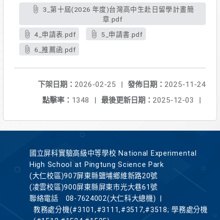
3_第十屆(2026 年度)台灣高中生赴日留學計畫簡
章.pdf
4_申請表.pdf
5_申請書.pdf
6_推薦函.pdf
下架日期：
2026-02-25
|
發佈日期：
2025-11-24
點擊率：
1348
|
最後更新日期：
2025-12-03
|
國立屏科實驗高級中等學校 National Experimental
High School at Pingtung Science Park
(大仁校區)907屏東縣鹽埔鄉維新路20號
(凌雲校區)900屏東縣屏東市光大巷61號
聯絡電話
08-7624002(大仁科大總機)
|
教務處分機(#3101,#3111,#3517,#3518; 學務處分機