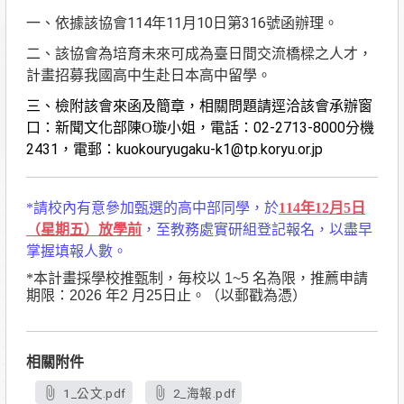
114
11
10
316
一、依據該協會
年
月
日第
號函辦理。
二、該協會為培育未來可成為臺日間交流橋樑之人才，
計畫招募我國高中生赴日本高中留學。
三、檢附該會來函及簡章，相關問題請逕洽該會承辦窗
02-2713-8000
口：新聞文化部陳O璇小姐，電話：
分機
2431
kuokouryugaku-k1@tp.koryu.or.jp
，電郵：
*請校內有意參加甄選的高中部同學，於
114年12月5日
（星期五）放學前
，至教務處實研組登記報名，以盡早
掌握填報人數。
*本計畫採學校推甄制，毎校以
1
~5
名為限，推薦申請
期限：
2026
年
2
月
25
日止。（以郵戳為憑）
相關附件
1_公文.pdf
2_海報.pdf