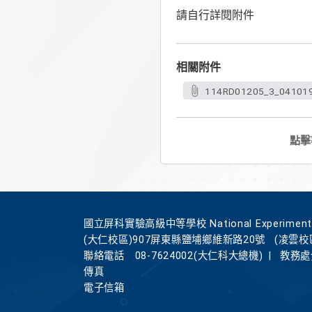
請自行詳閱附件
相關附件
114RD01205_3_041019
點擊
國立屏科實驗高級中等學校 National Experimental Hi
(大仁校區)907屏東縣鹽埔鄉維新路20號
(凌雲校
聯絡電話
08-7624002(大仁科大總機)
|
教務處分
傳真
電子信箱