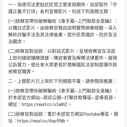
一、為使司法更貼近民眾之需求與期待，該部製作「守
護正義不打烊」系列宣導影片，包括下列兩類主題：
(一)檢察官帶你破解騙術《車手篇─上門取款全是騙》：
以獨白式影片，由檢察官親自說明實際辦案經驗，深入
解析詐騙手法及其法律後果，提升民眾識詐、防詐及法
治觀念。
(二)檢察官對話錄：以對話式影片，呈現檢察官在法庭
上如何縝密鋪陳證據、陳述事實及解釋法律要件，展現
公訴實力，使社會大眾更易於理解國民法官制度運作與
檢察官職責。
二、上開影片已上架於下列網路平臺，請參閱與推廣：
(一)檢察官帶你破解騙術《車手篇─上門取款全是騙》：
於本部官方網站─資訊公開─打擊詐欺專區─宣導資源，
網址：https://reurl.cc/x3a8lZ。
(二)檢察官對話錄：置於本部官方網站Youtube專區，網
址：https://reurl.cc/6qvRNb。