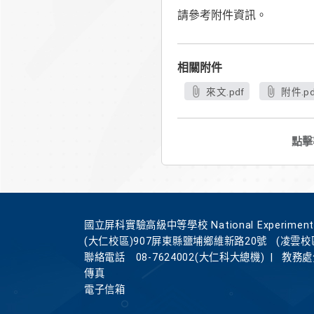
請參考附件資訊。
相關附件
來文.pdf
附件.pd
點擊
國立屏科實驗高級中等學校 National Experimental Hi
(大仁校區)907屏東縣鹽埔鄉維新路20號
(凌雲校
聯絡電話
08-7624002(大仁科大總機)
|
教務處分
傳真
電子信箱