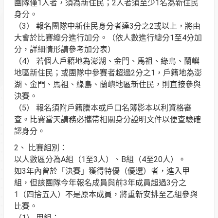
團隊僅1人者，須為新住民；2人者須至少1名為新住民
身分。
（3） 報名團隊中新住民身分者達3分之2或以上，將由
大會於比賽總分進行加分。（依人數進行總分1至4分加
分，詳細情形請參考加分表）
（4） 若個人戶籍地為澎湖、金門、馬祖、綠島、蘭嶼
地區新住民；或團隊中參賽者超過2分之1，戶籍地為澎
湖、金門、馬祖、綠島、蘭嶼地區新住民，則直接參與
決賽。
（5） 報名須附戶籍謄本或戶口名簿影本以利資格審
查。比賽當天請務必攜帶相關身分證明文件以便查驗確
認身分。
2、 比賽組別：
以人數區分為A組（1至3人）、B組（4至20人）。
如3年內曾於「決賽」獲得特優（優選）者，進入甲
組，但該團隊今年報名成員與前3年成員超過3分之
1（四捨五入）不是原本成員，將重新安排至乙組參與
比賽。
（1） 甲組：