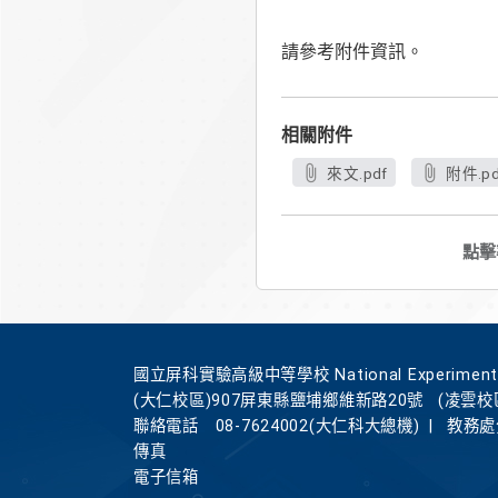
請參考附件資訊。
相關附件
來文.pdf
附件.pd
點擊
國立屏科實驗高級中等學校 National Experimental Hi
(大仁校區)907屏東縣鹽埔鄉維新路20號
(凌雲校
聯絡電話
08-7624002(大仁科大總機)
|
教務處分
傳真
電子信箱