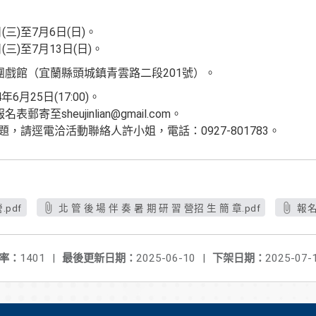
(三)至7月6日(日)。
三)至7月13日(日)。
團戲館（宜蘭縣頭城鎮青雲路二段201號）。
6月25日(17:00)。
寄至sheujinlian@gmail.com。
，請逕電洽活動聯絡人許小姐，電話：0927-801783。
pdf
北 管 後 場 伴 奏 暑 期 研 習 營招 生 簡 章.pdf
報名
率：
1401
|
最後更新日期：
2025-06-10
|
下架日期：
2025-07-