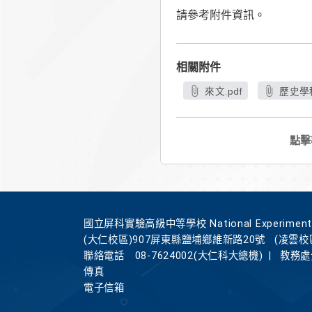
請參考附件資訊。
相關附件
來文.pdf
歷史學
點擊
國立屏科實驗高級中等學校 National Experimental Hi
(大仁校區)907屏東縣鹽埔鄉維新路20號
(凌雲校
聯絡電話
08-7624002(大仁科大總機)
|
教務處分
傳真
電子信箱