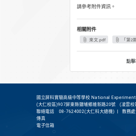
請參考附件資訊。
相關附件
來文.pdf
「第2
點擊
國立屏科實驗高級中等學校 National Experimental Hi
(大仁校區)907屏東縣鹽埔鄉維新路20號
(凌雲校
聯絡電話
08-7624002(大仁科大總機)
|
教務處分
傳真
電子信箱