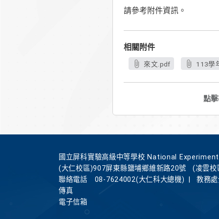
請參考附件資訊。
相關附件
來文.pdf
113
點擊
國立屏科實驗高級中等學校 National Experimental Hi
(大仁校區)907屏東縣鹽埔鄉維新路20號
(凌雲校
聯絡電話
08-7624002(大仁科大總機)
|
教務處分
傳真
電子信箱