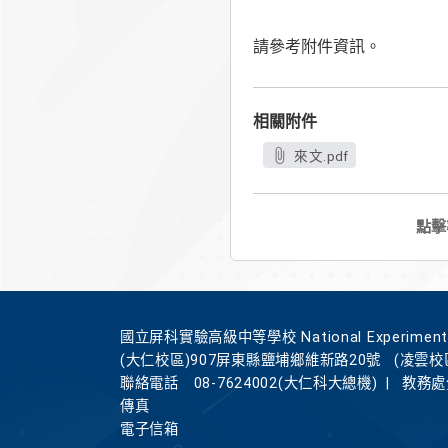
請參考附件資訊。
相關附件
來文.pdf
點擊
國立屏科實驗高級中等學校 National Experimental Hi
(大仁校區)907屏東縣鹽埔鄉維新路20號
(凌雲校
聯絡電話
08-7624002(大仁科大總機)
|
教務處分
傳真
電子信箱