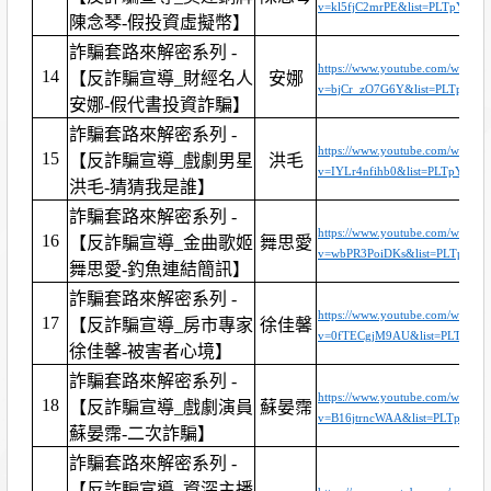
v=kl5fjC2mrPE&list=PLTpYQ
陳念琴-假投資虛擬幣】
詐騙套路來解密系列 -
https://www.youtube.com/watch?
14
【反詐騙宣導_財經名人
安娜
v=bjCr_zO7G6Y&list=PLTpYQ
安娜-假代書投資詐騙】
詐騙套路來解密系列 -
https://www.youtube.com/watch?
15
【反詐騙宣導_戲劇男星
洪毛
v=IYLr4nfihb0&list=PLTpYQ
洪毛-猜猜我是誰】
詐騙套路來解密系列 -
https://www.youtube.com/watch?
16
【反詐騙宣導_金曲歌姬
舞思愛
v=wbPR3PoiDKs&list=PLTpYQ
舞思愛-釣魚連結簡訊】
詐騙套路來解密系列 -
https://www.youtube.com/watch?
17
【反詐騙宣導_房市專家
徐佳馨
v=0fTECgjM9AU&list=PLTpYQ
徐佳馨-被害者心境】
詐騙套路來解密系列 -
https://www.youtube.com/watch?
18
【反詐騙宣導_戲劇演員
蘇晏霈
v=B16jtrncWAA&list=PLTpYQ
蘇晏霈-二次詐騙】
詐騙套路來解密系列 -
【反詐騙宣導_資深主播