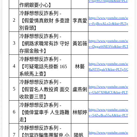
v=kgWO70qpotk&list=PLTpYQ
作網銀要小心】
冷靜想想反詐系列 -
https://www.youtube.com/watch?
2
【假愛情真斂財 多查證
李真愛
v=FcjBcxALo2c&list=PLTpYQm
別昏頭】
冷靜想想反詐系列 -
https://www.youtube.com/watch?
3
【網路求職常有詐 守好
黃若薇
v=Dpga44NESVo&list=PLTpYQ
存摺金融卡】
冷靜想想反詐系列 -
https://www.youtube.com/watch?
4
【可疑電話先掛斷 165
林藝
RaNTJ5pabY&list=PLTpYQm9I
系統馬上查】
冷靜想想反詐系列 -
https://www.youtube.com/watch?
5
【假冒名人教投資 面交
盧燕俐
v=Uls97X9RdCU&list=PLTpYQ
收款要三思】
冷靜想想反詐系列 -
https://www.youtube.com/watch?
6
【僥倖當車手 人生路難
林郁婷
v=54ZwBca55uA&list=PLTpYQ
走】
冷靜想想反詐系列 -
https://www.youtube.com/watch?
7
【勿當詐騙集團幫兇 小
陽帆