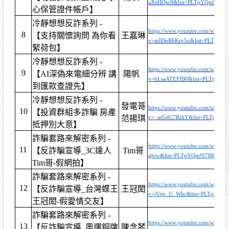
aJbtHQsc0&list=PLTpYQm9I7B
心保管證件帳戶】
冷靜想想反詐系列 -
https://www.youtube.com/watch?
8
【支持關懷詢問 為你看
王嘉琳
v=mIDnR6Krv5o&list=PLTpYQ
緊荷包】
冷靜想想反詐系列 -
https://www.youtube.com/watch?
9
【AI深偽來電細分辨 講
陽帆
v=bLsaATEFIB0&list=PLTpYQm
到匯款查證先】
冷靜想想反詐系列 -
發電哥
https://www.youtube.com/watch?
10
【投資群組多詐騙 房產
范揚琪
v=_utG4C7RrhY&list=PLTpYQm
抵押別大意】
詐騙套路來解密系列 -
https://www.youtube.com/watch
11
【反詐騙宣導_3C達人
Tim哥
gbiw&list=PLTpYQm9I7B0Zk9
Tim哥-假網拍】
詐騙套路來解密系列 -
https://www.youtube.com/watch?
12
【反詐騙宣導_台灣蝶王
王冠閎
v=jVtje_U_Whc&list=PLTpYQ
王冠閎-假愛情交友】
詐騙套路來解密系列 -
https://www.youtube.com/watch?
13
【反詐騙宣導_奧運銅牌
陳念琴