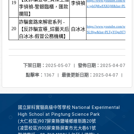
https://www.youtube.com/watch?
19
李偵禎
李偵禎-警銀臨櫃，匯款
v=pbQMw8XKIjM&list=PLTpY
攔阻】
詐騙套路來解密系列 -
https://www.youtube.com/watch
20
【反詐騙宣導_綜藝天后
白冰冰
SL9ljw&list=PLTpYQm9I7B0Z
白冰冰-假冒公務機構】
下架日期：
2025-05-07
|
發佈日期：
2025-04-07
點擊率：
1367
|
最後更新日期：
2025-04-07
|
國立屏科實驗高級中等學校 National Experimental
High School at Pingtung Science Park
(大仁校區)907屏東縣鹽埔鄉維新路20號
(凌雲校區)900屏東縣屏東市光大巷61號