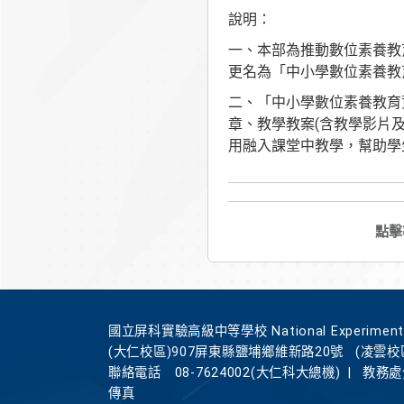
說明：
一、本部為推動數位素養教
更名為「中小學數位素養教育資源網(h
二、「中小學數位素養教育
章、教學教案(含教學影片
用融入課堂中教學，幫助學
點擊
國立屏科實驗高級中等學校 National Experimental Hi
(大仁校區)907屏東縣鹽埔鄉維新路20號
(凌雲校
聯絡電話
08-7624002(大仁科大總機)
|
教務處分
傳真