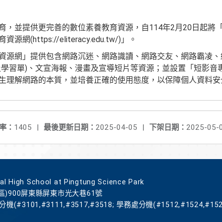
育，並提供更完善的數位素養教育資源，自114年2月20日起將
ttps://eliteracy.edu.tw/)」。
資源網」提供包含網路沉迷、網路識讀、網路交友、網路霸凌、
及學習單)、文宣海報、漫畫及宣導短片等資源；並設置「短影音
生理解網路的本質，並培養正確的使用態度，以保障個人資料安
率：
1405
|
最後更新日期：
2025-04-05
|
下架日期：
2025-05-
gh School at Pingtung Science Park
區)900屏東縣屏東市光大巷61號
機(#3101,#3111,#3517,#3518; 學務處分機(#1512,#1524,#152