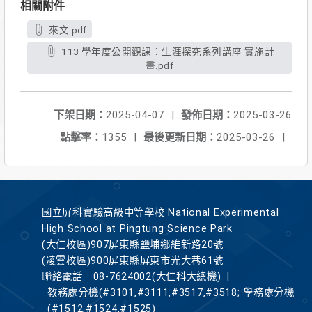
相關附件
來文.pdf
113 學年度公開觀課：生涯探究系列講座 實施計
畫.pdf
下架日期：
2025-04-07
|
發佈日期：
2025-03-26
點擊率：
1355
|
最後更新日期：
2025-03-26
|
國立屏科實驗高級中等學校 National Experimental
High School at Pingtung Science Park
(大仁校區)907屏東縣鹽埔鄉維新路20號
(凌雲校區)900屏東縣屏東市光大巷61號
聯絡電話
08-7624002(大仁科大總機)
|
教務處分機(#3101,#3111,#3517,#3518; 學務處分機
(#1512,#1524,#1525)