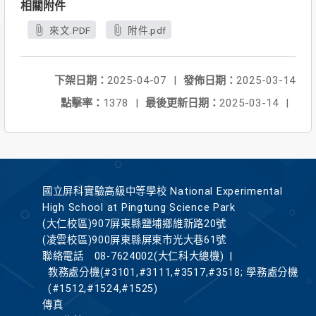
相關附件
來文.PDF
附件.pdf
下架日期：
2025-04-07
|
發佈日期：
2025-03-14
點擊率：
1378
|
最後更新日期：
2025-03-14
|
國立屏科實驗高級中等學校 National Experimental
High School at Pingtung Science Park
(大仁校區)907屏東縣鹽埔鄉維新路20號
(凌雲校區)900屏東縣屏東市光大巷61號
聯絡電話
08-7624002(大仁科大總機)
|
教務處分機(#3101,#3111,#3517,#3518; 學務處分機
(#1512,#1524,#1525)
傳真