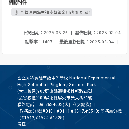
相關附件
至善清寒學生進步獎學金申請辦法.pdf
下架日期：
2025-05-26
|
發佈日期：
2025-03-04
點擊率：
1407
|
最後更新日期：
2025-03-04
|
國立屏科實驗高級中等學校 National Experimental
High School at Pingtung Science Park
(大仁校區)907屏東縣鹽埔鄉維新路20號
(凌雲校區)900屏東縣屏東市光大巷61號
聯絡電話
08-7624002(大仁科大總機)
|
教務處分機(#3101,#3111,#3517,#3518; 學務處分機
(#1512,#1524,#1525)
傳真