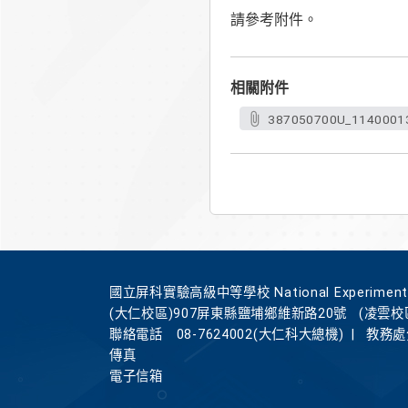
請參考附件。
相關附件
387050700U_1140001
國立屏科實驗高級中等學校 National Experimental Hi
(大仁校區)907屏東縣鹽埔鄉維新路20號
(凌雲校
聯絡電話
08-7624002(大仁科大總機)
|
教務處分
傳真
電子信箱