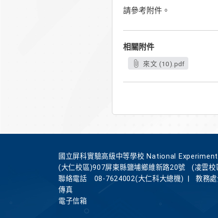
請參考附件。
相關附件
來文 (10).pdf
國立屏科實驗高級中等學校 National Experimental Hi
(大仁校區)907屏東縣鹽埔鄉維新路20號
(凌雲校
聯絡電話
08-7624002(大仁科大總機)
|
教務處分
傳真
電子信箱