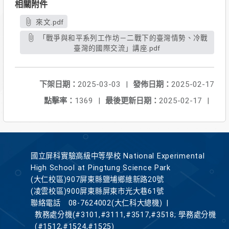
相關附件
來文.pdf
「戰爭與和平系列工作坊－二戰下的臺灣情勢、冷戰
臺灣的國際交流」講座.pdf
下架日期：
2025-03-03
|
發佈日期：
2025-02-17
點擊率：
1369
|
最後更新日期：
2025-02-17
|
國立屏科實驗高級中等學校 National Experimental
High School at Pingtung Science Park
(大仁校區)907屏東縣鹽埔鄉維新路20號
(凌雲校區)900屏東縣屏東市光大巷61號
聯絡電話
08-7624002(大仁科大總機)
|
教務處分機(#3101,#3111,#3517,#3518; 學務處分機
(#1512,#1524,#1525)