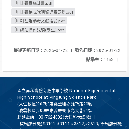
比賽實施計畫.pdf
比賽格式說明暨評審要點.pdf
引註及參考文獻格式.pdf
網站操作說明(學生).pdf
最後更新日期：
2025-01-22
|
發佈日期：
2025-01-22
點擊率：
1462
|
國立屏科實驗高級中等學校 National Experimental
High School at Pingtung Science Park
(大仁校區)907屏東縣鹽埔鄉維新路20號
(凌雲校區)900屏東縣屏東市光大巷61號
聯絡電話
08-7624002(大仁科大總機)
|
教務處分機(#3101,#3111,#3517,#3518; 學務處分機