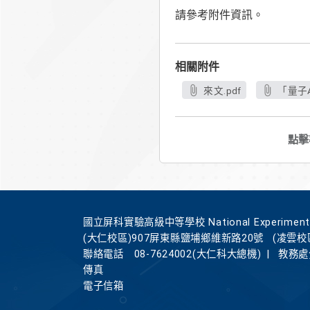
請參考附件資訊。
相關附件
來文.pdf
「量子A
點擊
國立屏科實驗高級中等學校 National Experimental Hi
(大仁校區)907屏東縣鹽埔鄉維新路20號
(凌雲校
聯絡電話
08-7624002(大仁科大總機)
|
教務處分
傳真
電子信箱