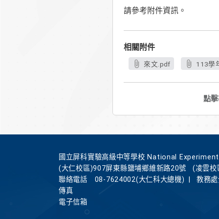
請參考附件資訊。
相關附件
來文.pdf
113
點擊
國立屏科實驗高級中等學校 National Experimental Hi
(大仁校區)907屏東縣鹽埔鄉維新路20號
(凌雲校
聯絡電話
08-7624002(大仁科大總機)
|
教務處分
傳真
電子信箱