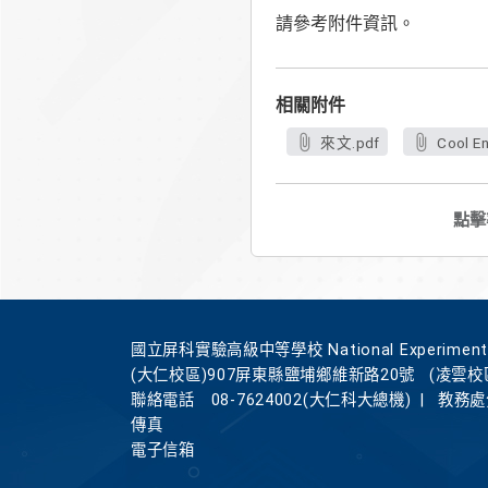
請參考附件資訊。
相關附件
來文.pdf
Cool
點擊
國立屏科實驗高級中等學校 National Experimental Hi
(大仁校區)907屏東縣鹽埔鄉維新路20號
(凌雲校
聯絡電話
08-7624002(大仁科大總機)
|
教務處分
傳真
電子信箱