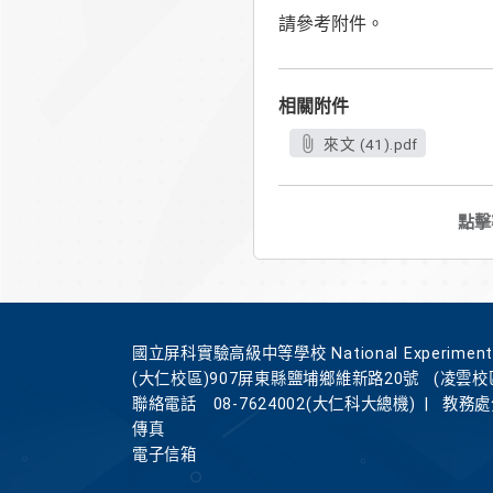
請參考附件。
相關附件
來文 (41).pdf
點擊
國立屏科實驗高級中等學校 National Experimental Hi
(大仁校區)907屏東縣鹽埔鄉維新路20號
(凌雲校
聯絡電話
08-7624002(大仁科大總機)
|
教務處分
傳真
電子信箱