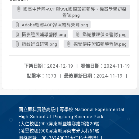
國高中營隊-ACP與SSE國際證照輔導、機器學習初探
營隊.png
Adobe軟體ACP證照輔導營隊.png
攝影證照輔導營隊.png
鑑識推理偵查營隊.png
指紋辨識研習.png
視覺傳達證照輔導營隊.png
下架日期：
2024-12-19
|
發佈日期：
2024-11-19
點擊率：
1373
|
最後更新日期：
2024-11-19
|
國立屏科實驗高級中等學校 National Experimental
High School at Pingtung Science Park
(大仁校區)907屏東縣鹽埔鄉維新路20號
(凌雲校區)900屏東縣屏東市光大巷61號
聯絡電話
08-7624002(大仁科大總機)
|