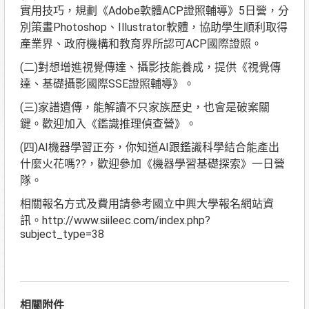
實用技巧，規劃《Adobe軟體ACP證照輔導》5日營，分
別策畫Photoshop、Illustrator軟體，協助學生順利取得
產業界、政府機構和教育界所認可ACP國際證照。
(二)對想增進視覺傳達、攝影技能養成，提供《視覺傳
達、基礎攝影國際SSE證照輔導》。
(三)家譜遺傳，能解讀不只家族歷史，也會是破案關
鍵。歡迎加入《鑑識推理偵查營》。
(四)AI機器學習正夯，你知道AI跟鑑識科學結合能產出
什麼火花嗎??，歡迎參加《機器學習基礎探索》一日營
隊。
相關報名方式及費用請參考國立中興大學報名網站資
訊。http://www.siileec.com/index.php?
subject_type=38
相關附件