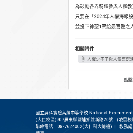
為鼓勵各界踴躍參與人權教
只要在「2024年人權海報設計競賽
並投下神聖1票給最喜愛之
相關附件
人權少不了你人氣票選活動
點擊
國立屏科實驗高級中等學校 National Experimental Hi
(大仁校區)907屏東縣鹽埔鄉維新路20號
(凌雲校
聯絡電話
08-7624002(大仁科大總機)
|
教務處分