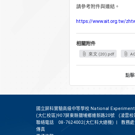
請參考附件與連結。
https://www.ait.org.tw/zh
相關附件
來文 (20).pdf
A0
點擊
國立屏科實驗高級中等學校 National Experimental Hi
(大仁校區)907屏東縣鹽埔鄉維新路20號
(凌雲校
聯絡電話
08-7624002(大仁科大總機)
|
教務處分
傳真