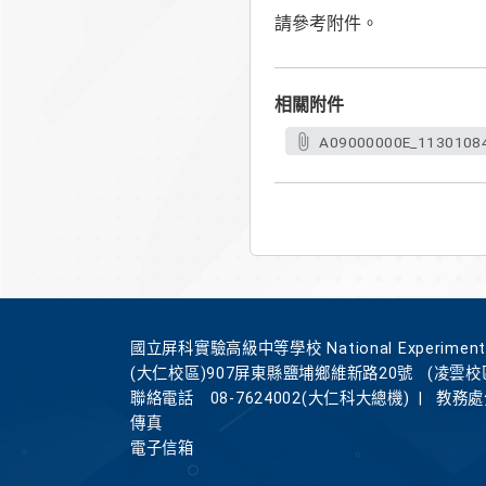
請參考附件。
相關附件
A09000000E_11301084
國立屏科實驗高級中等學校 National Experimental Hi
(大仁校區)907屏東縣鹽埔鄉維新路20號
(凌雲校
聯絡電話
08-7624002(大仁科大總機)
|
教務處分
傳真
電子信箱