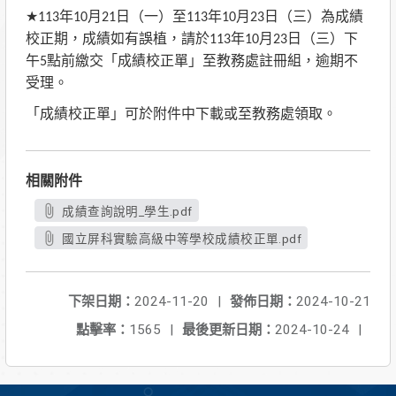
★
年
月
日（一）至
年
月
日（三）為成績
113
10
21
113
10
23
校正期，成績如有誤植，請於
年
月
日（三）下
113
10
23
午
點前繳交「成績校正單」至教務處註冊組，逾期不
5
受理。
「成績校正單」可於附件中下載或至教務處領取。
相關附件
成績查詢說明_學生.pdf
國立屏科實驗高級中等學校成績校正單.pdf
下架日期：
2024-11-20
|
發佈日期：
2024-10-21
點擊率：
1565
|
最後更新日期：
2024-10-24
|