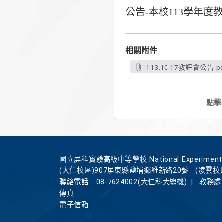
公告-本校113學年
相關附件
113.10.17教評會公告.p
點擊
國立屏科實驗高級中等學校 National Experimental Hi
(大仁校區)907屏東縣鹽埔鄉維新路20號
(凌雲校
聯絡電話
08-7624002(大仁科大總機)
|
教務處分
傳真
電子信箱