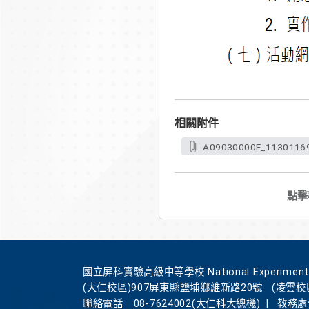
相關附件
A09030000E_11301169
點擊
國立屏科實驗高級中等學校 National Experimental Hi
(大仁校區)907屏東縣鹽埔鄉維新路20號
(凌雲校
聯絡電話
08-7624002(大仁科大總機)
|
教務處分