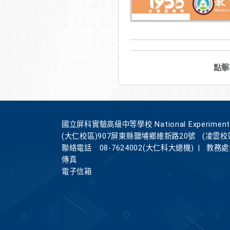
點擊
國立屏科實驗高級中等學校 National Experimental Hi
(大仁校區)907屏東縣鹽埔鄉維新路20號
(凌雲校
聯絡電話
08-7624002(大仁科大總機)
|
教務處分
傳真
電子信箱