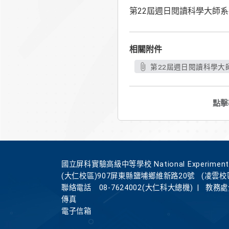
第22屆週日閱讀科學大師
相關附件
第22屆週日閱讀科學大
點擊
國立屏科實驗高級中等學校 National Experimental Hi
(大仁校區)907屏東縣鹽埔鄉維新路20號
(凌雲校
聯絡電話
08-7624002(大仁科大總機)
|
教務處分
傳真
電子信箱