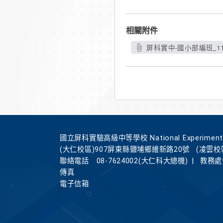
相關附件
屏科實中-國小部編班_1130
國立屏科實驗高級中等學校 National Experimental Hi
(大仁校區)907屏東縣鹽埔鄉維新路20號
(凌雲校
聯絡電話
08-7624002(大仁科大總機)
|
教務處分
傳真
電子信箱