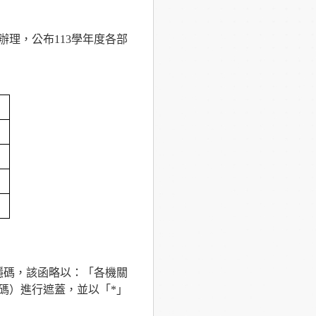
辦理，公布113學年度各部
統一隱碼，該函略以：「各機關
碼）進行遮蓋，並以「*」