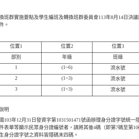
班群實施要點及學生編班及轉換班群委員會113年8月14日決議
件。
位置
1
位置
2
位置
3
部別
年級
班級
1
(1~6)
流水號
2
(1~3)
流水號
3
(1~3)
流水號
說明
03年12月31日發資字第1031501471號函辦理身分證字號
件表單等顯示民眾身分證編號者，請將其後4碼（即第7碼至第10
生身分證字號之資料皆隱碼末四碼。