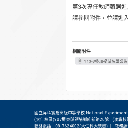
第3次專任教師甄選進
請參閱附件，並請進
屏科
相關附件
113-3參加複試名單公告.
國立屏科實驗高級中等學校 National Experimental Hi
(大仁校區)907屏東縣鹽埔鄉維新路20號
(凌雲校
聯絡電話
08-7624002(大仁科大總機)
|
教務處分