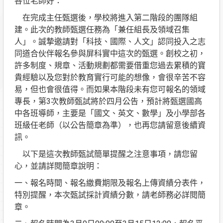
各位老師好：
在完成主任甄選後，學校將進入第二階段的團隊組
建。此次的教師甄選任務為「兼任組長及領域召集
人」。誠摯邀請
對「科技、國際、人文」認同投入之志
同道合伙伴報名參與屏科實
中這次的甄選。創校之初，
許多制度、規章、活動規劃都需要借重您過去累積的寶
貴經驗以及您對於教育實行可能的想像，會很辛苦不容
易，但也會很值得。而如果本階段未有您可報名的領域
專長，第3次教師甄試將於四月公告，預計將甄選國高
中各班導師，主要是「國文、英文、數學」及小學部各
班級任老師（以公告簡章為準），也再您請留意後續資
訊。
以下是這次教師甄試簡單提醒之注意事項，請您留
心，並請詳閱簡章說明：
一、報名時間、報名繳費期限及報名上傳資績分表件，
特別提醒，本次甄試採計資績分數，請老師務必詳閱簡
章。