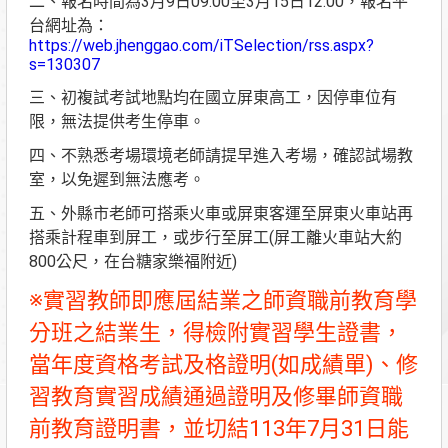
二、報名時間為3月9日09:00至3月15日12:00，報名平
台網址為：
https://web.jhenggao.com/iTSelection/rss.aspx?
s=130307
三、初複試考試地點均在國立屏東高工，因停車位有
限，無法提供考生停車。
四、不熟悉考場環境老師請提早進入考場，確認試場教
室，以免遲到無法應考。
五、外縣市老師可搭乘火車或屏東客運至屏東火車站再
搭乘計程車到屏工，或步行至屏工(屏工離火車站大約
800公尺，在台糖家樂福附近)
※實習教師即應屆結業之師資職前教育學
分班之結業生，得檢附實習學生證書，
當年度資格考試及格證明(如成績單)、修
習教育實習成績通過證明及修畢師資職
前教育證明書，並切結113年7月31日能