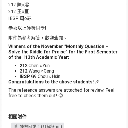
212 陳o澐
212 王o亘
IBSP 周o芯
恭喜以上獲獎同學!
附件為參考解答，歡迎查閱。
Winners of the November "Monthly Question –
Solve the Riddle for Praise" for the First Semester
of the 113th Academic Year:
212
Chen ○Yun
212
Wang ○Geng
IBSP
G9 Chou ○Hsin
Congratulations to the above students!
🎉
The reference answers are attached for review. Feel
free to check them out! 😊
相關附件
揍數回讚-11月解答.pdf