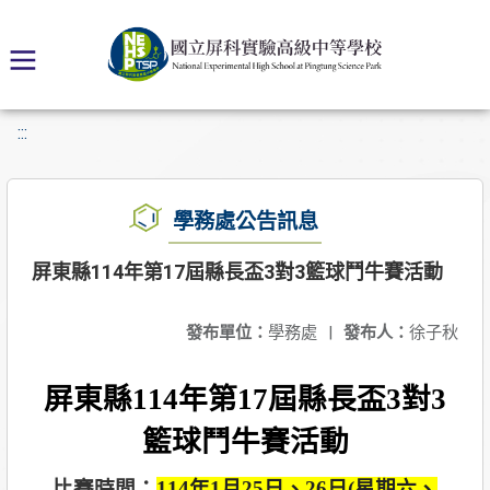
:::
學務處公告訊息
屏東縣114年第17屆縣長盃3對3籃球鬥牛賽活動
發布單位：
學務處
|
發布人：
徐子秋
屏東縣114年
第17屆縣長盃
3
對3
籃球鬥牛賽活動
比賽時間：
114
年1月25日、26日(星期六、