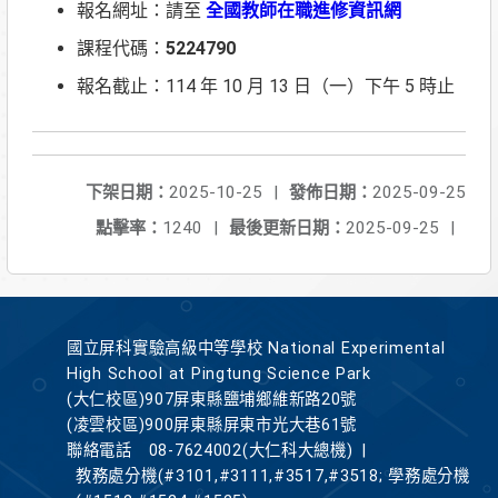
報名網址：請至
全國教師在職進修資訊網
課程代碼：
5224790
報名截止：114 年 10 月 13 日（一）下午 5 時止
下架日期：
2025-10-25
|
發佈日期：
2025-09-25
點擊率：
1240
|
最後更新日期：
2025-09-25
|
國立屏科實驗高級中等學校 National Experimental
High School at Pingtung Science Park
(大仁校區)907屏東縣鹽埔鄉維新路20號
(凌雲校區)900屏東縣屏東市光大巷61號
聯絡電話
08-7624002(大仁科大總機)
|
教務處分機(#3101,#3111,#3517,#3518; 學務處分機