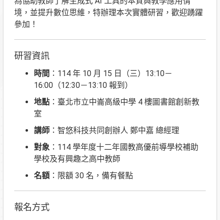
為協助教師了解生成式 AI 工具的本質與教學應用情
境，並提升數位思維，特辦理本次實體研習，歡迎踴躍
參加！
研習資訊
時間
：114 年 10 月 15 日（三）13:10－
16:00（12:30－13:10 報到）
地點
：臺北市立中崙高級中學 4 樓圖書館創新教
室
講師
：智悠科技共同創辦人 鄭中嘉 總經理
對象
：114 學年度十二年國教高優前導學校補助
學校及有興趣之高中教師
名額
：限額 30 名，備有餐點
報名方式