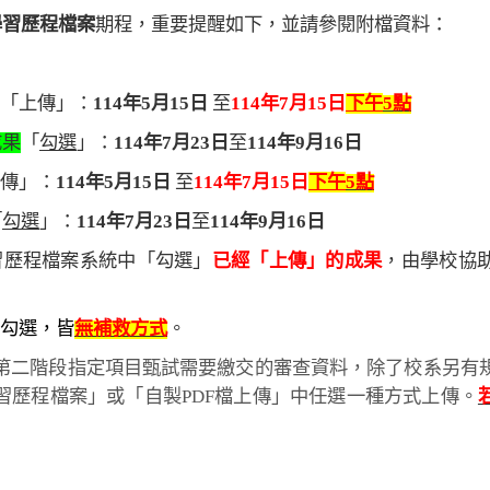
學習歷程檔案
期程，重要提醒如下，並請參閱附檔資料：
「上傳」：
114
年
5
月
15
日
至
114
年
7
月
15
日
下午
5
點
成果
「
勾選
」：
114
年
7
月
23
日
至
114
年
9
月
16
日
傳」：
114
年
5
月
15
日
至
114
年
7
月
15
日
下午
5
點
「
勾選
」：
114
年
7
月
23
日
至
114
年
9
月
16
日
習歷程檔案系統中「勾選」
已經「上傳」的成果
，由學校協
勾選，皆
無補救方式
。
第二階段指定項目甄試需要繳交的審查資料，除了校系另有
習歷程檔案」或「自製
PDF
檔
上傳」中任選一種方式上傳。