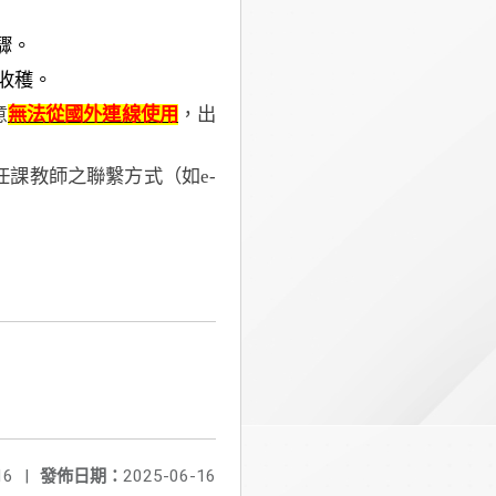
驟。
收穫。
意
無法從國外連線使用
，出
任課教師之聯繫方式（如
e-
16
|
發佈日期：
2025-06-16