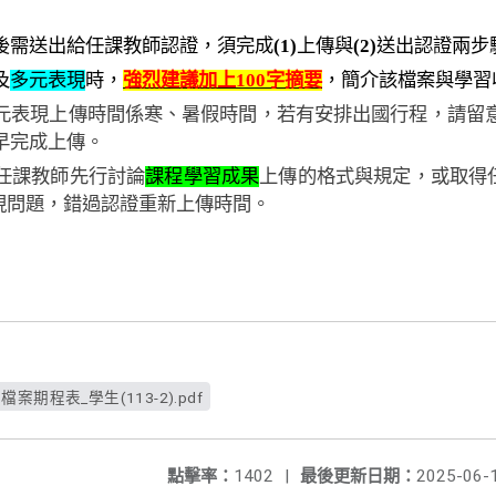
後需送出給任課教師認證，須完成
(1)
上傳與
(2)
送出認證兩步
及
多元表現
時，
強烈建議加上
100
字摘要
，簡介該檔案與學習
元表現上傳時間係寒、暑假時間，若有安排出國行程，請留
早完成上傳。
任課教師先行討論
課程學習成果
上傳的格式與規定，或取得
現問題，錯過認證重新上傳時間。
期程表_學生(113-2).pdf
點擊率：
1402
|
最後更新日期：
2025-06-