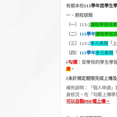
有關本校
113學年度學生
一、期程提醒
（一）113-2
課程學習成果
（二）
113
學年
課程學習
（三）113-2
多元表現
「上
（四）
113
學年
多元表現
ê
勾選
：從學校的學生學
庫
。
ê
未於規定期限完成上傳及
補充說明：「個人申請」
身狀況，在「勾選上傳學
可以自
製
PDF
檔上傳。