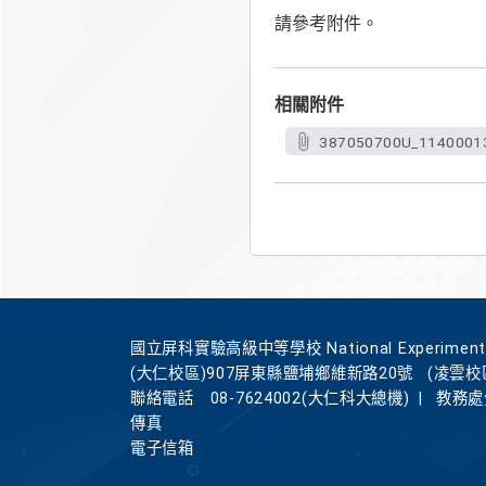
請參考附件。
相關附件
387050700U_1140001
國立屏科實驗高級中等學校 National Experimental Hi
(大仁校區)907屏東縣鹽埔鄉維新路20號
(凌雲校
聯絡電話
08-7624002(大仁科大總機)
|
教務處分
傳真
電子信箱