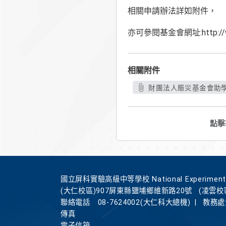
相關申請辦法詳如附件，
亦可參閱基金會網址:http://www
相關附件
財團法人賑災基金會助學
點擊
國立屏科實驗高級中等學校 National Experimental Hi
(大仁校區)907屏東縣鹽埔鄉維新路20號
(凌雲校
聯絡電話
08-7624002(大仁科大總機)
|
教務處分
傳真
電子信箱