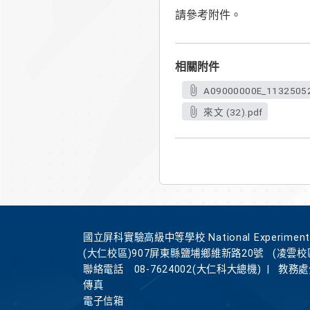
請參考附件。
相關附件
A09000000E_113250521
來文 (32).pdf
國立屏科實驗高級中等學校 National Experimental Hi
(大仁校區)907屏東縣鹽埔鄉維新路20號
(凌雲校
聯絡電話
08-7624002(大仁科大總機)
|
教務處分
傳真
電子信箱